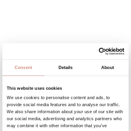
179,00 €
Consent
Details
About
Preise inkl. MwSt. zzgl. Versandkosten
This website uses cookies
Produkt Anzahl: Gib den gewünschten 
Stk
IN DEN WARENKORB
We use cookies to personalise content and ads, to
provide social media features and to analyse our traffic.
We also share information about your use of our site with
Produktnummer:
LPJ-l-mg
our social media, advertising and analytics partners who
may combine it with other information that you’ve