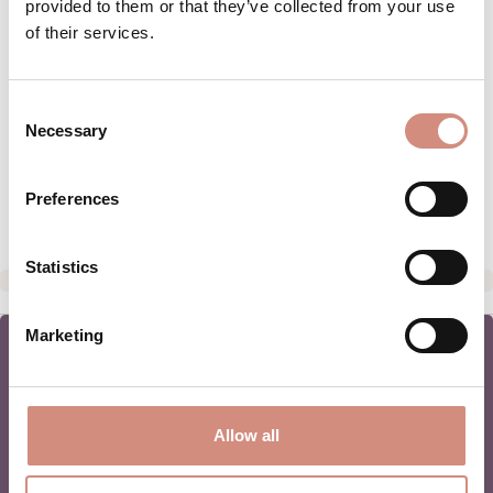
provided to them or that they’ve collected from your use
BESCHREIBUNG
of their services.
Leicht, warm und überraschend vielseitig:
Die Steppjacke Bologna begleitet Frauen
Consent
durch die Schwangerschaft, die Tragezeit
Necessary
Selection
u…
Mehr
BEWERTUNGEN
Preferences
Statistics
Marketing
NEWSLETTER
Allow all