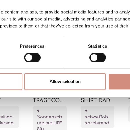
e content and ads, to provide social media features and to analy
 our site with our social media, advertising and analytics partn
 provided to them or that they’ve collected from your use of their
Preferences
Statistics
Allow selection
 DRY
UV-
KEEP DRY
T
TRAGECOV
SHIRT DAD
ER SHADE
eißab
Sonnensch
schweißab
ierend
utz mit UPF
sorbierend
50+