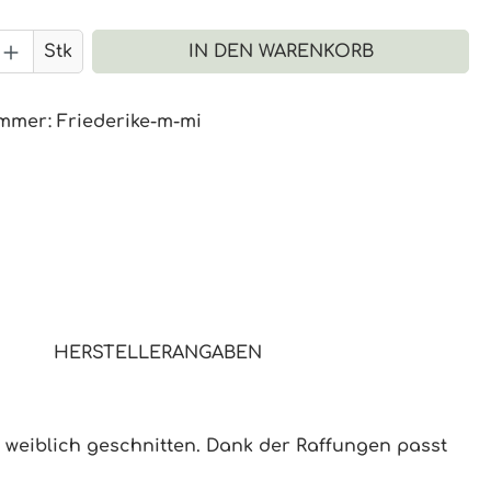
 Anzahl: Gib den gewünschten Wert 
Stk
IN DEN WARENKORB
ummer:
Friederike-m-mi
HERSTELLERANGABEN
d weiblich geschnitten. Dank der Raffungen passt