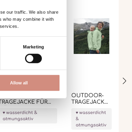
se our traffic. We also share
ers who may combine it with
 services.
Marketing
Allow all
OUTDOOR-
OUTDOOR-
TRAGEJACKE FÜR
TRAGEJACKE
MÄNNER EXPLORER
EXPLORER
wasserdicht &
wasserdicht
atmungsaktiv
&
atmungsaktiv