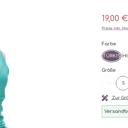
19,00 €
Preise inkl. M
ausw
Farbe
TÜRKIS
H
ausw
Größe
XS
S
(DIESE OP
Zur Grö
Versandbe