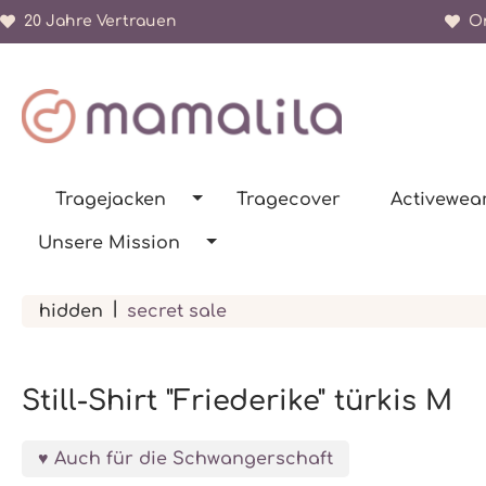
20 Jahre Vertrauen
Or
springen
Zur Hauptnavigation springen
Tragejacken
Tragecover
Activewea
Unsere Mission
|
hidden
secret sale
Still-Shirt "Friederike" türkis M
Auch für die Schwangerschaft