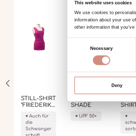
This website uses cookies
We use cookies to personalis
information about your use of
other information that you’ve
Consent
Necessary
Selection
Deny
STILL-SHIRT
UV-HUT
KEEP
"FRIEDERIKE
SHADE
SHIR
"
Auch für
UPF 50+
die
schw
Schwanger
sorb
schaft