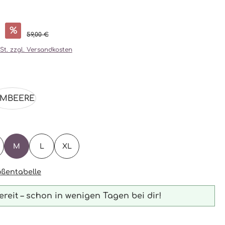
%
59,00 €
wSt. zzgl. Versandkosten
ählen
IMBEERE
ählen
M
L
XL
TION IST ZURZEIT NICHT VERFÜGBAR.)
ßentabelle
reit – schon in wenigen Tagen bei dir!