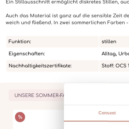
Ein Stillausschnitt ermöglicht diskretes Stillen, auc
Auch das Material ist ganz auf die sensible Zeit 
weich und fließend. In zwei sommerlichen Farben 
Funktion:
stillen
Eigenschaften:
Alltag, Urb
Nachhaltigkeitszertifikate:
Stoff: OCS 
UNSERE SOMMER-FAVORITEN
Consent
Produktgalerie überspringen
RABATT
%