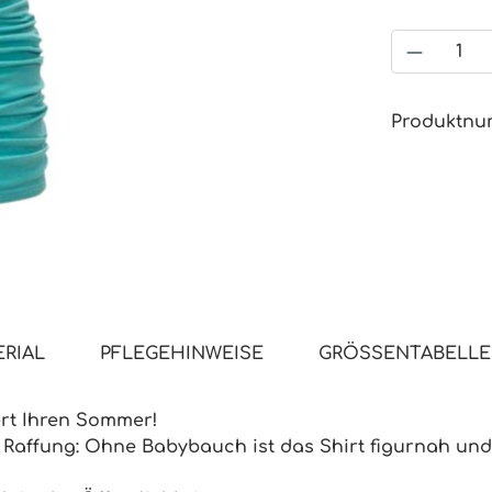
Produkt
Produktn
RIAL
PFLEGEHINWEISE
GRÖSSENTABELLE
nert Ihren Sommer!
ter Raffung: Ohne Babybauch ist das Shirt figurnah un