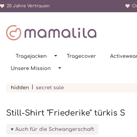
20 Jahre Vertrauen
Or
springen
Zur Hauptnavigation springen
Tragejacken
Tragecover
Activewea
Unsere Mission
|
hidden
secret sale
Still-Shirt "Friederike" türkis S
Auch für die Schwangerschaft