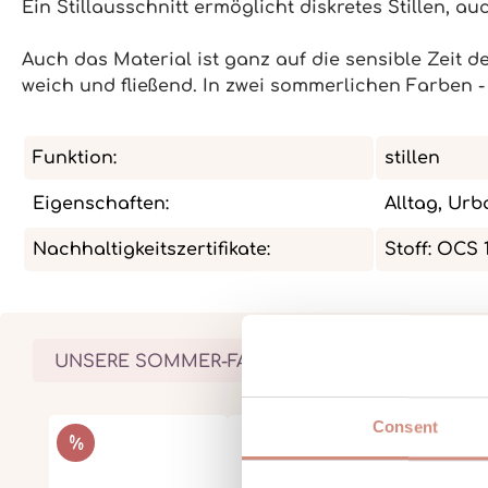
Ein Stillausschnitt ermöglicht diskretes Stillen, auc
Auch das Material ist ganz auf die sensible Zeit 
weich und fließend. In zwei sommerlichen Farben 
Funktion:
stillen
Eigenschaften:
Alltag, Urb
Nachhaltigkeitszertifikate:
Stoff: OCS 
UNSERE SOMMER-FAVORITEN
Consent
Produktgalerie überspringen
RABATT
%