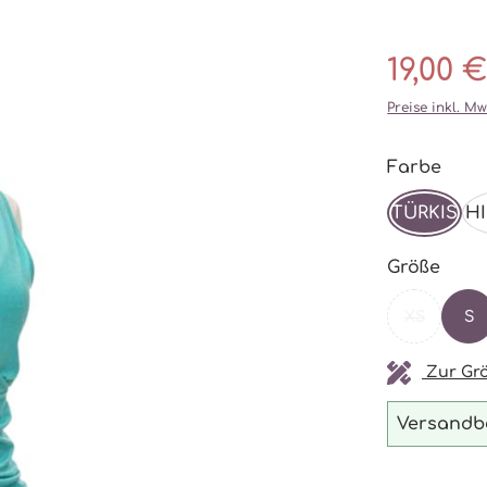
19,00 €
Preise inkl. M
ausw
Farbe
TÜRKIS
H
ausw
Größe
XS
S
(DIESE OP
Zur Grö
Versandbe