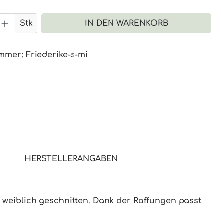
 Anzahl: Gib den gewünschten Wert 
Stk
IN DEN WARENKORB
ummer:
Friederike-s-mi
HERSTELLERANGABEN
d weiblich geschnitten. Dank der Raffungen passt