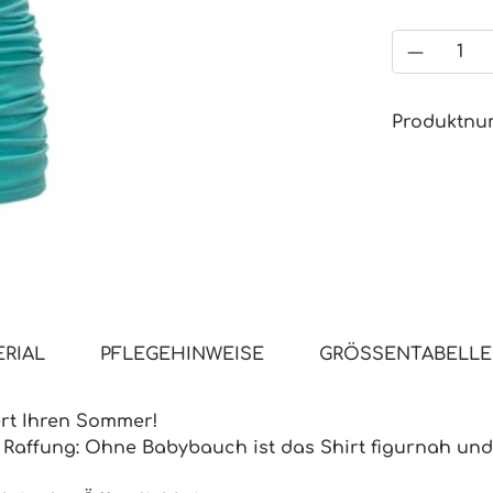
Produkt
Produktn
RIAL
PFLEGEHINWEISE
GRÖSSENTABELLE
nert Ihren Sommer!
ter Raffung: Ohne Babybauch ist das Shirt figurnah un