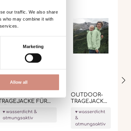
se our traffic. We also share
ers who may combine it with
 services.
Marketing
Allow all
OUTDOOR-
OUTDOOR-
TRAGEJACKE FÜR
TRAGEJACKE
MÄNNER EXPLORER
EXPLORER
wasserdicht &
wasserdicht
atmungsaktiv
&
atmungsaktiv