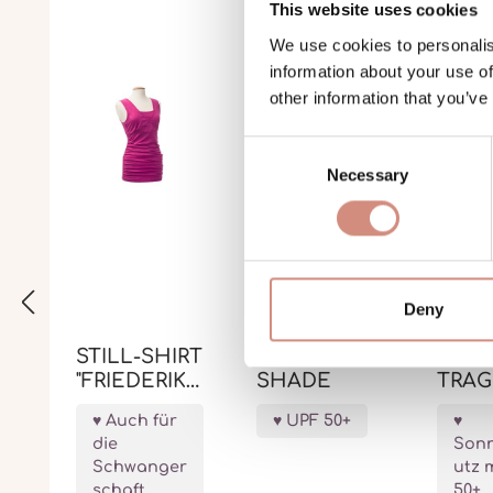
This website uses cookies
We use cookies to personalis
information about your use of
other information that you’ve
Consent
Necessary
Selection
Deny
STILL-SHIRT
UV-HUT
UV-
"FRIEDERIKE
SHADE
TRA
"
ER S
Auch für
UPF 50+
die
Son
Schwanger
utz 
schaft
50+