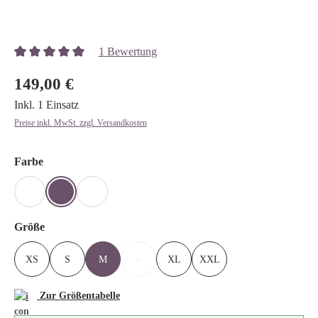
Bildergalerie überspringen
1 Bewertung
Durchschnittliche Bewertung von 5 von 5 Sternen
149,00 €
Inkl. 1 Einsatz
Preise inkl. MwSt. zzgl. Versandkosten
auswählen
Farbe
GRAUMELIERT
SAND
SAND-LEO
auswählen
Größe
XS
S
M
L
XL
XXL
(DIESE OPTION IST ZURZEIT NICHT VERFÜG
Zur Größentabelle