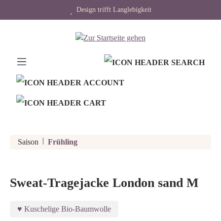
Design trifft Langlebigkeit
alt springen
|
Saison
Frühling
Sweat-Tragejacke London sand M
Kuschelige Bio-Baumwolle