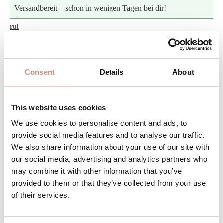
Versandbereit – schon in wenigen Tagen bei dir!
Produkt Anzahl: Gib den gewünschten Wert ein 
Stk
IN DEN WARENKORB
Consent
Details
About
Produktnummer:
SJ-m-sa
This website uses cookies
We use cookies to personalise content and ads, to
provide social media features and to analyse our traffic.
BESCHREIBUNG
We also share information about your use of our site with
Gemacht für Kuschelmomente – dein neuer Liebling für
our social media, advertising and analytics partners who
jeden Tag Ob zu Hause eingekuschelt im Wochenbett
may combine it with other information that you’ve
mit deinem Neugebore…
Mehr
provided to them or that they’ve collected from your use
of their services.
BEWERTUNGEN
MATERIAL