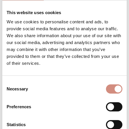
This website uses cookies
We use cookies to personalise content and ads, to
Produkt Anzahl: Gib den gewünschten 
Stk
IN DEN WARENKORB
provide social media features and to analyse our traffic.
We also share information about your use of our site with
our social media, advertising and analytics partners who
Produktnummer:
SJ-xs-sa
may combine it with other information that you’ve
provided to them or that they’ve collected from your use
of their services.
BESCHREIBUNG
Gemacht für Kuschelmomente – dein
Consent
neuer Liebling für jeden Tag Ob zu Hause
Necessary
Selection
eingekuschelt im Wochenbett mit deinem
Neugebore…
Mehr
Preferences
BEWERTUNGEN
MATERIAL
Statistics