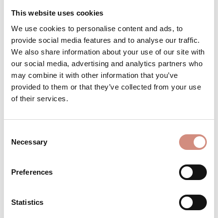
This website uses cookies
Produkt Anzahl: Gib den gewünschten 
Stk
IN DEN WARENKORB
We use cookies to personalise content and ads, to
provide social media features and to analyse our traffic.
We also share information about your use of our site with
Produktnummer:
TD-s-ag
our social media, advertising and analytics partners who
may combine it with other information that you’ve
provided to them or that they’ve collected from your use
of their services.
BESCHREIBUNG
Babytragen wenn es kühl ist – ganz
unkompliziert Mama sein ist
Consent
Herausforderung genug – wir möchten dir
Necessary
Selection
den Alltag erleic…
Mehr
BEWERTUNGEN
Preferences
MATERIAL
Statistics
PFLEGEHINWEISE