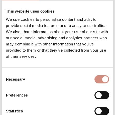
This website uses cookies
We use cookies to personalise content and ads, to
Produkt Anzahl: Gib den gewünschten 
Stk
IN DEN WARENKORB
provide social media features and to analyse our traffic.
We also share information about your use of our site with
our social media, advertising and analytics partners who
Produktnummer:
TD-xs-dr
may combine it with other information that you’ve
provided to them or that they’ve collected from your use
of their services.
BESCHREIBUNG
Babytragen wenn es kühl ist – ganz
Consent
unkompliziert Mama sein ist
Necessary
Selection
Herausforderung genug – wir möchten dir
den Alltag erleichte…
Mehr
Preferences
BEWERTUNGEN
MATERIAL
Statistics