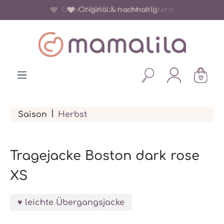
Über 150.000 zufriedene Eltern
Original & nachhaltig
alt springen
|
Saison
Herbst
Tragejacke Boston dark rose
XS
leichte Übergangsjacke