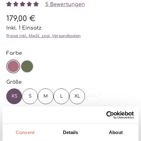
5 Bewertungen
Durchschnittliche Bewertung von 5 von 5 Sternen
179,00 €
Inkl. 1 Einsatz
Preise inkl. MwSt. zzgl. Versandkosten
auswählen
Farbe
DARK ROSE
OLIVE
auswählen
Größe
XS
S
M
L
XL
XXL
(DIESE OPTION IST ZU
Zur Größentabelle
Versandbereit – schon in wenigen Tagen bei
Consent
Details
About
dir!