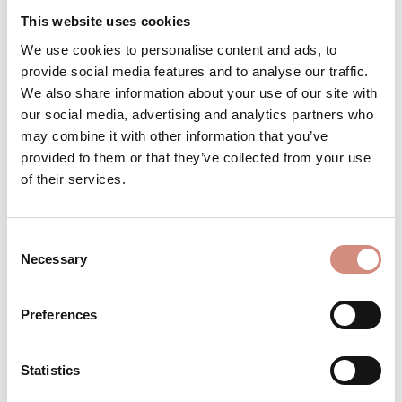
This website uses cookies
Produkt Anzahl: Gib den gewünschten 
Stk
IN DEN WARENKORB
We use cookies to personalise content and ads, to
provide social media features and to analyse our traffic.
We also share information about your use of our site with
Produktnummer:
TD-s-ol
our social media, advertising and analytics partners who
may combine it with other information that you’ve
provided to them or that they’ve collected from your use
BESCHREIBUNG
of their services.
Babytragen wenn es kühl ist – ganz
unkompliziert Mama sein ist
Consent
Herausforderung genug – wir möchten dir
Necessary
Selection
den Alltag erleichte…
Mehr
BEWERTUNGEN
Preferences
MATERIAL
Statistics
PFLEGEHINWEISE