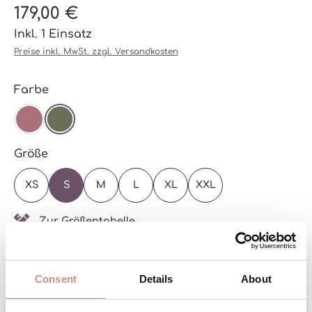
179,00 €
Inkl. 1 Einsatz
Preise inkl. MwSt. zzgl. Versandkosten
auswählen
Farbe
DARK ROSE
OLIVE
auswählen
Größe
XS
S
M
L
XL
XXL
Zur Größentabelle
Versandbereit – schon in wenigen Tagen bei
dir!
Consent
Details
About