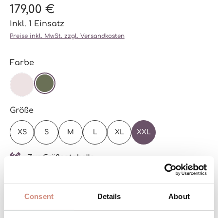
179,00 €
Inkl. 1 Einsatz
Preise inkl. MwSt. zzgl. Versandkosten
auswählen
Farbe
DARK ROSE
(DIESE OPTION IST ZURZEIT NICHT VERFÜGBAR.)
OLIVE
auswählen
Größe
XS
S
M
L
XL
XXL
Zur Größentabelle
Versandbereit – schon in wenigen Tagen bei
dir!
Consent
Details
About