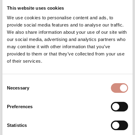
This website uses cookies
Produkt Anzahl: Gib den gewünschten 
Stk
IN DEN WARENKORB
We use cookies to personalise content and ads, to
provide social media features and to analyse our traffic.
We also share information about your use of our site with
Produktnummer:
TD-xxl-ol
our social media, advertising and analytics partners who
may combine it with other information that you’ve
provided to them or that they’ve collected from your use
of their services.
BESCHREIBUNG
Babytragen wenn es kühl ist – ganz
unkompliziert Mama sein ist
Consent
Herausforderung genug – wir möchten dir
Necessary
Selection
den Alltag erleichte…
Mehr
BEWERTUNGEN
Preferences
MATERIAL
Statistics
PFLEGEHINWEISE