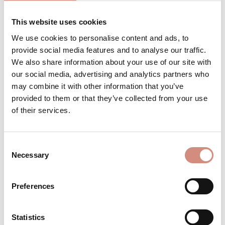
This website uses cookies
We use cookies to personalise content and ads, to
Produkt Anzahl: Gib den gewünschten 
Stk
IN DEN WARENKORB
provide social media features and to analyse our traffic.
We also share information about your use of our site with
our social media, advertising and analytics partners who
Produktnummer:
PV-m-sw
may combine it with other information that you’ve
provided to them or that they’ve collected from your use
of their services.
BESCHREIBUNG
Modern, oversized und mehr als 4-in-1 Die
Consent
mamalila Stockholm ist ein echter Game-
Necessary
Selection
Changer: eine wattierte, ärmellose
Tragewe…
Mehr
Preferences
BEWERTUNGEN
MATERIAL
Statistics