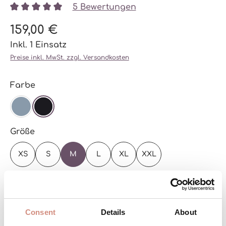
5 Bewertungen
Durchschnittliche Bewertung von 5 von 5 Sternen
159,00 €
Inkl. 1 Einsatz
Preise inkl. MwSt. zzgl. Versandkosten
auswählen
Farbe
STEEL BLUE
SCHWARZ
auswählen
Größe
XS
S
M
L
XL
XXL
Zur Größentabelle
Versandbereit – schon in wenigen Tagen bei
Consent
Details
About
dir!