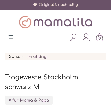
Über 150.000 zufriedene Eltern
Original & nachhaltig
alt springen
|
Saison
Frühling
Trageweste Stockholm
schwarz M
für Mama & Papa