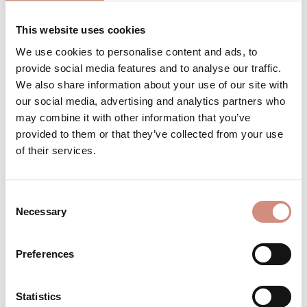
This website uses cookies
We use cookies to personalise content and ads, to
Produkt Anzahl: Gib den gewünschten 
Stk
IN DEN WARENKORB
provide social media features and to analyse our traffic.
We also share information about your use of our site with
our social media, advertising and analytics partners who
Produktnummer:
PV-s-sb
may combine it with other information that you’ve
provided to them or that they’ve collected from your use
of their services.
BESCHREIBUNG
Modern, oversized und mehr als 4-in-1 Die
Consent
mamalila Stockholm ist ein echter Game-
Necessary
Selection
Changer: eine wattierte, ärmellose
Tragewe…
Mehr
Preferences
BEWERTUNGEN
MATERIAL
Statistics