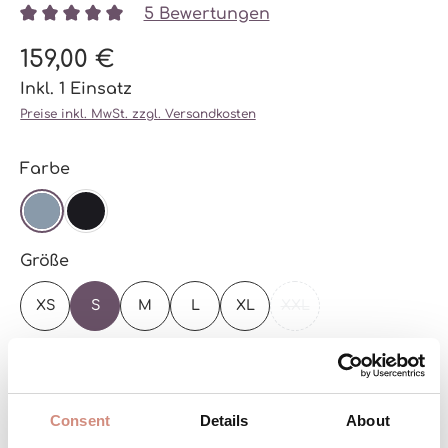
5 Bewertungen
Durchschnittliche Bewertung von 5 von 5 Sternen
159,00 €
Inkl. 1 Einsatz
Preise inkl. MwSt. zzgl. Versandkosten
auswählen
Farbe
STEEL BLUE
SCHWARZ
auswählen
Größe
XS
S
M
L
XL
XXL
(DIESE OPTION IST ZU
Zur Größentabelle
Versandbereit – schon in wenigen Tagen bei
Consent
Details
About
dir!