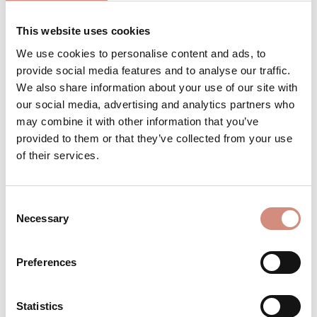
This website uses cookies
We use cookies to personalise content and ads, to
Produkt Anzahl: Gib den gewünschten 
Stk
IN DEN WARENKORB
provide social media features and to analyse our traffic.
We also share information about your use of our site with
our social media, advertising and analytics partners who
Produktnummer:
PCL-l-sw
may combine it with other information that you’ve
provided to them or that they’ve collected from your use
of their services.
BESCHREIBUNG
Die wärmste Jacke überhaupt – für dich
Consent
und dein Baby Draußen ist es eisig kalt?
Necessary
Selection
Kein Grund, drinnen zu bleiben: Mit dem
Cop…
Mehr
Preferences
BEWERTUNGEN
MATERIAL
Statistics