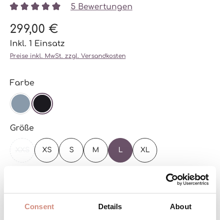
5 Bewertungen
Durchschnittliche Bewertung von 5 von 5 Sternen
299,00 €
Inkl. 1 Einsatz
Preise inkl. MwSt. zzgl. Versandkosten
auswählen
Farbe
STEEL BLUE
SCHWARZ
auswählen
Größe
XXS
XS
S
M
L
XL
(DIESE OPTION IST ZURZEIT NICHT VERFÜGBAR.)
Zur Größentabelle
Versandbereit – schon in wenigen Tagen bei
Consent
Details
About
dir!