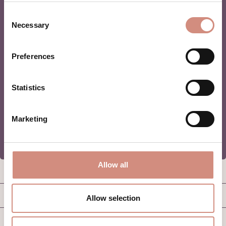
Consent
Necessary
Selection
Preferences
Mit deiner Anmeldung erklärst du dich einverstanden, in
unsere Mailingliste aufgenommen zu werden und Marketing-
E-Mails von mamalila zu erhalten.
Statistics
ABONNIEREN
Marketing
Allow all
WIR HELFEN DIR GERNE
GOOD TO KNOW
Allow selection
B2B