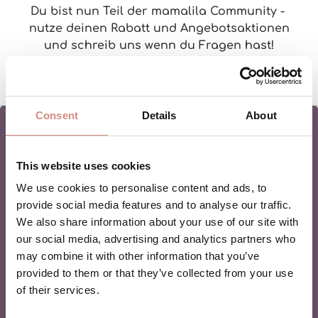
Du bist nun Teil der mamalila Community -
nutze deinen Rabatt und Angebotsaktionen
und schreib uns wenn du Fragen hast!
Consent
Details
About
This website uses cookies
NEWSLETTER
We use cookies to personalise content and ads, to
provide social media features and to analyse our traffic.
BABYTRAGEN
We also share information about your use of our site with
our social media, advertising and analytics partners who
may combine it with other information that you’ve
Du liebst Babytragen genauso sehr wie wir?
provided to them or that they’ve collected from your use
Finde hier Inspiration für deinen Mama-Lifestyle!
of their services.