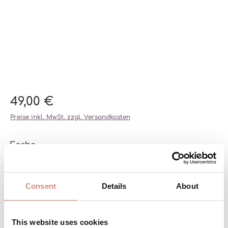
49,00 €
Preise inkl. MwSt. zzgl. Versandkosten
auswählen
Farbe
DEEP MAUDE
OAT
(DIESE OPTION 
SCHWARZ
BURGUNDY
NAVY
AGAVE
Consent
Details
About
auswählen
Größe
XXS
XS
S/M
L/XL
XXL/3XL
(DIESE OPTION IST ZURZEIT NICHT VERFÜGBAR.)
(DIESE OPTION IST ZURZEIT 
This website uses cookies