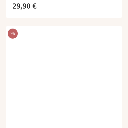
29,90 €
RABATT
%