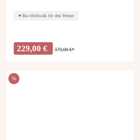
Bio-Wollwalk für den Winter
229,00 €
379,00 €*
RABATT
%