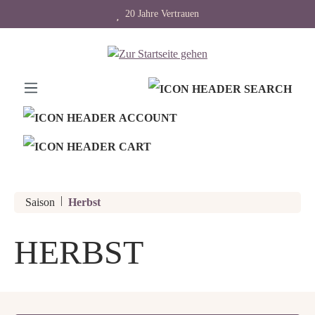
20 Jahre Vertrauen
alt springen
|
Saison
Herbst
HERBST