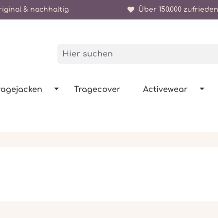
iginal & nachhaltig
Über 150.000 zufrieden
ragejacken
Tragecover
Activewear