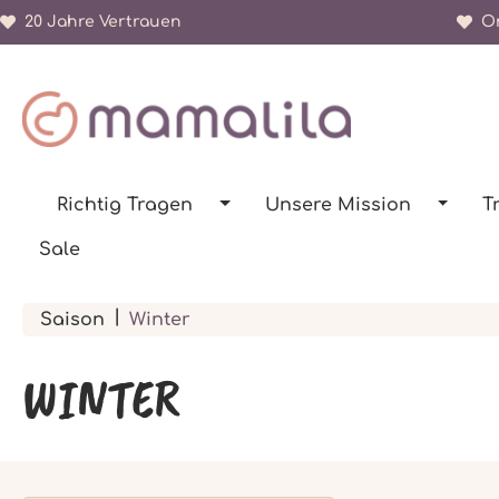
20 Jahre Vertrauen
Or
springen
Zur Hauptnavigation springen
Richtig Tragen
Unsere Mission
T
Sale
|
Saison
Winter
WINTER