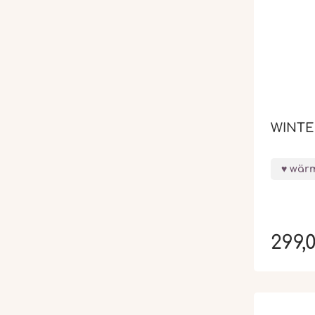
WINT
wärm
299,