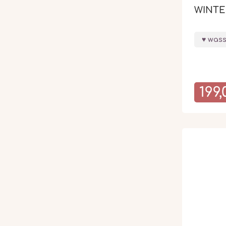
WINTE
wass
199