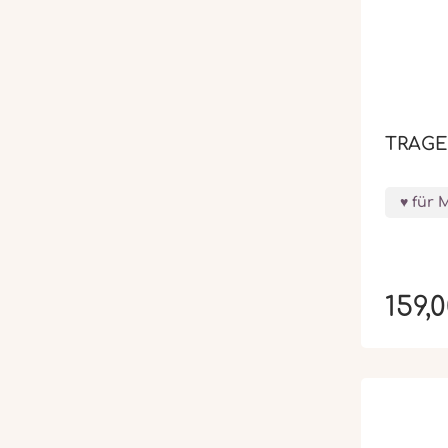
TRAG
für 
159,