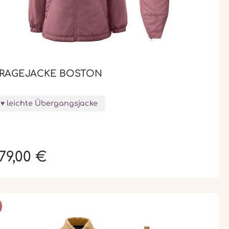
RAGEJACKE BOSTON
leichte Übergangsjacke
79,00 €
BATT