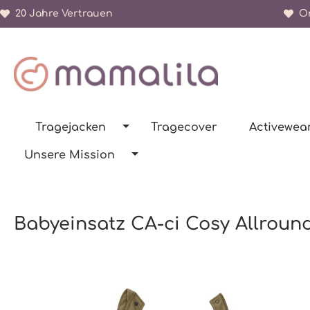
20 Jahre Vertrauen
Or
springen
Zur Hauptnavigation springen
Tragejacken
Tragecover
Activewea
Unsere Mission
Babyeinsatz CA-ci Cosy Allroun
Bildergalerie überspringen