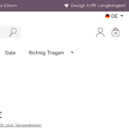
e Eltern
Design trifft Langlebigkeit
DE
Sale
Richtig Tragen
€
wSt. zzgl. Versandkosten