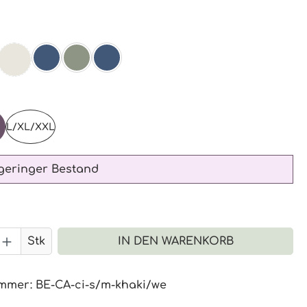
ählen
KHAKI SBS
(DIESE OPTION IST ZURZEIT NICHT VERFÜGBAR.)
NF
NAVY
AGAVE
NAVY SBS
ählen
L/XL/XXL
geringer Bestand
 Anzahl: Gib den gewünschten Wert 
Stk
IN DEN WARENKORB
ummer:
BE-CA-ci-s/m-khaki/we