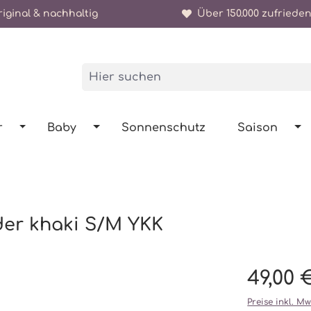
iginal & nachhaltig
Über 150.000 zufrieden
r
Baby
Sonnenschutz
Saison
der khaki S/M YKK
49,00 
Preise inkl. M