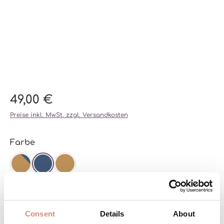
49,00 €
Preise inkl. MwSt. zzgl. Versandkosten
auswählen
Farbe
CAMEL/NAVY
NAVY
CAMEL/CAMEL
auswählen
Größe
L/XL
XS/S/M
Consent
Details
About