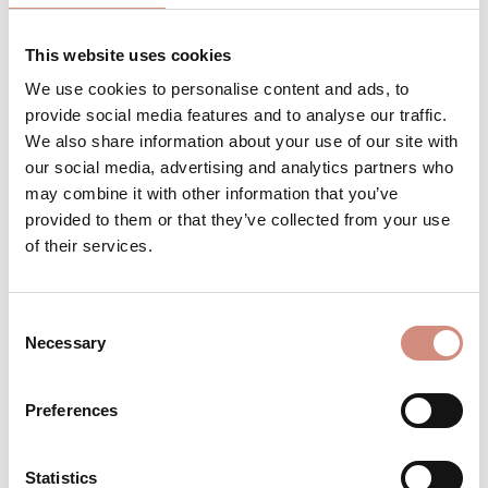
Achtung: geringer Bestand
This website uses cookies
We use cookies to personalise content and ads, to
provide social media features and to analyse our traffic.
We also share information about your use of our site with
Produkt Anzahl: Gib den gewünschten 
Stk
IN DEN WARENKORB
our social media, advertising and analytics partners who
may combine it with other information that you’ve
provided to them or that they’ve collected from your use
Produktnummer:
BE-EWJ-l/xl-na/ca
of their services.
BESCHREIBUNG
Consent
Necessary
Selection
Für Zwillinge / Tandemtragen als zweiten
Einsatz im Mantel verwendbar Material:
Außenseite: 100% reiner Wollwalk aus
Preferences
kontr…
Mehr
Statistics
BEWERTUNGEN