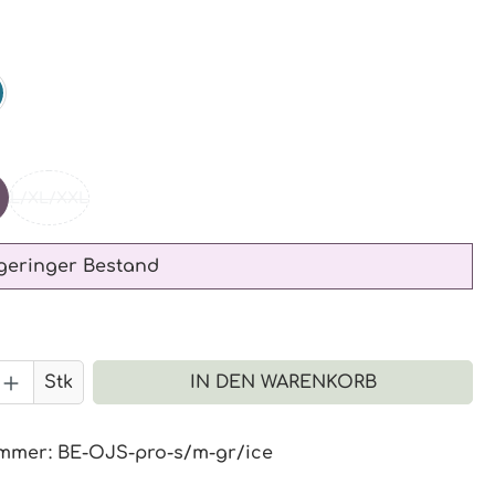
ählen
EAL
ählen
L/XL/XXL
(DIESE OPTION IST ZURZEIT NICHT VERFÜGBAR.)
geringer Bestand
 Anzahl: Gib den gewünschten Wert 
Stk
IN DEN WARENKORB
ummer:
BE-OJS-pro-s/m-gr/ice