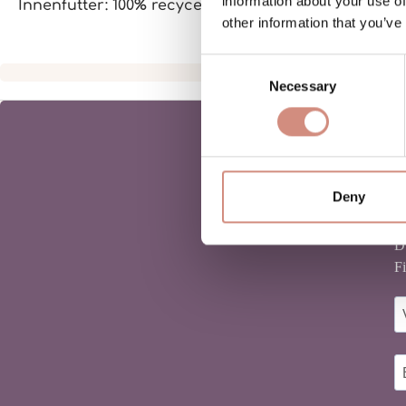
information about your use of
Innenfutter: 100% recyceltes Polyester
other information that you’ve
Consent
Necessary
Selection
Deny
D
Fi