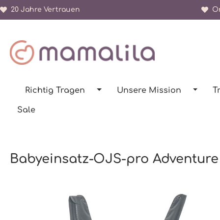
20 Jahre Vertrauen
Or
springen
Zur Hauptnavigation springen
Richtig Tragen
Unsere Mission
T
Sale
Babyeinsatz-OJS-pro Adventure
Bildergalerie überspringen