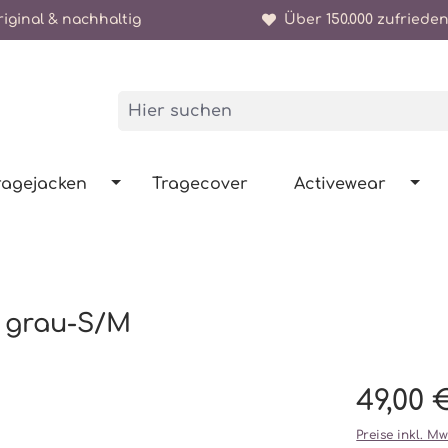
iginal & nachhaltig
Über 150.000 zufrieden
ragejacken
Tragecover
Activewear
 grau-S/M
49,00 
Preise inkl. M