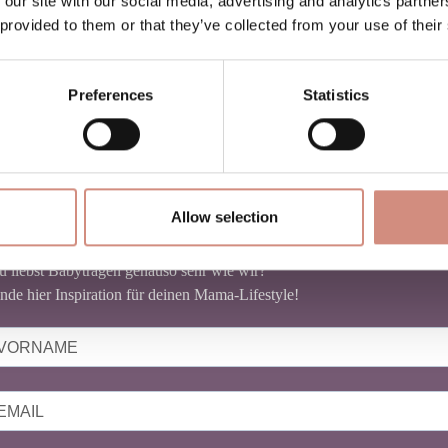
 our site with our social media, advertising and analytics partn
 provided to them or that they’ve collected from your use of their
Preferences
Statistics
NEWSLETTER BABYTRAGEN
Allow selection
u liebst Babytragen genauso sehr wie wir?
nde hier Inspiration für deinen Mama-Lifestyle!