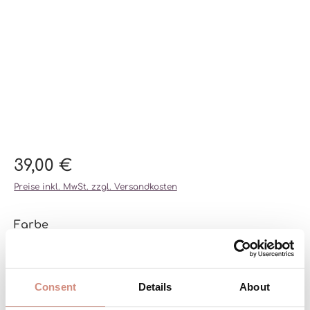
39,00 €
Preise inkl. MwSt. zzgl. Versandkosten
auswählen
Farbe
STEEL BLUE/STEEL BLUE
(DIESE OPTION IST ZURZEIT NICHT VERFÜGBAR.
SCHWARZ/SCHWARZ
KHAKI/KHAKI
Consent
Details
About
auswählen
Größe