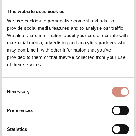
XS/S + S/M + M/L
L/XL + XL/XXL
XS + S
M + L
XL + XXL
(DIESE OPTION I
(DIESE O
This website uses cookies
We use cookies to personalise content and ads, to
Achtung: geringer Bestand
provide social media features and to analyse our traffic.
We also share information about your use of our site with
our social media, advertising and analytics partners who
may combine it with other information that you’ve
Produkt Anzahl: Gib den gewünschten 
Stk
IN DEN WARENKORB
provided to them or that they’ve collected from your use
of their services.
Produktnummer:
BE - PV-23-l/xl-xxl-sw/sw
Consent
Necessary
Selection
BESCHREIBUNG
Preferences
Material: 100% Polyester
BEWERTUNGEN
Statistics