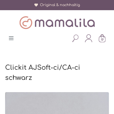
Original & nachhaltig
alt springen
Clickit AJSoft-ci/CA-ci
schwarz
Bildergalerie überspringen