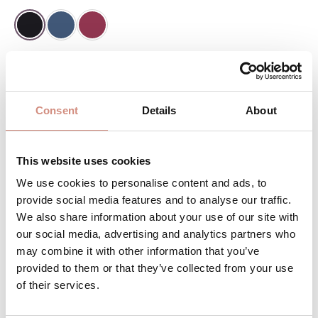
SCHWARZ
NAVY
BEERE
Achtung: geringer Bestand
Consent
Details
About
Produkt Anzahl: Gib den gewünschten 
IN DEN WARENKORB
This website uses cookies
We use cookies to personalise content and ads, to
Produktnummer:
ci-sw
provide social media features and to analyse our traffic.
We also share information about your use of our site with
our social media, advertising and analytics partners who
BESCHREIBUNG
may combine it with other information that you’ve
provided to them or that they’ve collected from your use
passt für Softshelljacke Allrounder
of their services.
(AJSoft-ci) und Cosy Allrounder (CA-ci)
Ersatzteil für Babykopfstütze click-it
Mehr