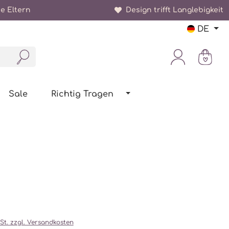
e Eltern
Design trifft Langlebigkeit
DE
Sale
Richtig Tragen
wSt. zzgl. Versandkosten