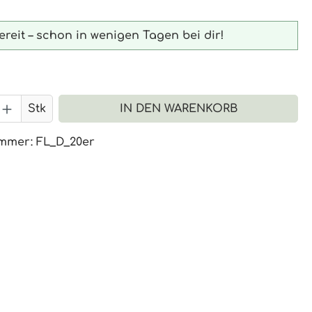
reit – schon in wenigen Tagen bei dir!
 Anzahl: Gib den gewünschten Wert 
Stk
IN DEN WARENKORB
ummer:
FL_D_20er