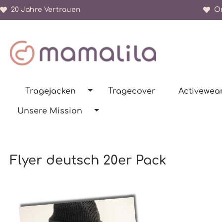
20 Jahre Vertrauen
Or
springen
Zur Hauptnavigation springen
Tragejacken
Tragecover
Activewea
Unsere Mission
Flyer deutsch 20er Pack
Bildergalerie überspringen