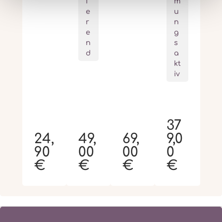
i
m
e
u
r
n
e
g
n
s
d
a
kt
iv
37
24,
49,
69,
9,0
90
00
00
0
€
€
€
€