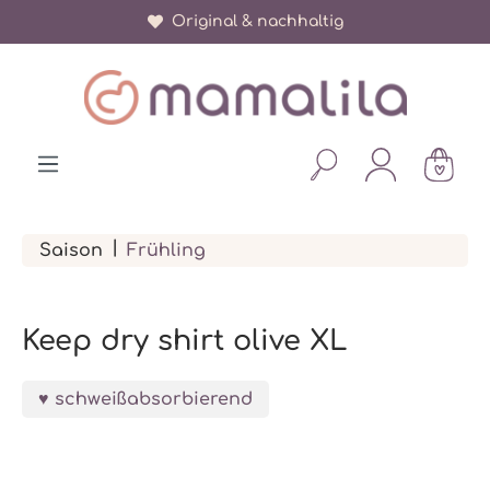
Über 150.000 zufriedene Eltern
Original & nachhaltig
alt springen
|
Saison
Frühling
Keep dry shirt olive XL
schweißabsorbierend
Bildergalerie überspringen