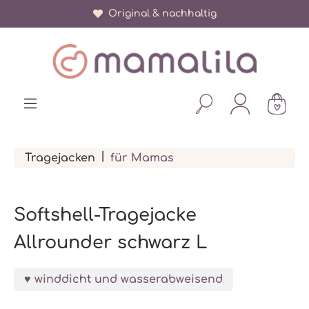
Über 150.000 zufriedene Eltern
Original & nachhaltig
alt springen
|
Tragejacken
für Mamas
Softshell-Tragejacke
Allrounder schwarz L
winddicht und wasserabweisend