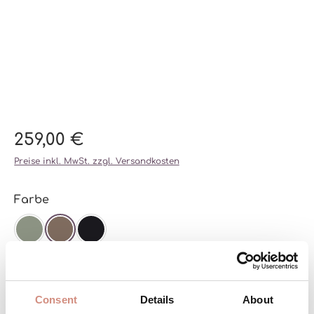
259,00 €
Preise inkl. MwSt. zzgl. Versandkosten
auswählen
Farbe
AGAVE
CHESTNUT
SCHWARZ
auswählen
Größe
XS
S
M
L
XL
XXL
Consent
Details
About
(DIESE OPTION IST ZU