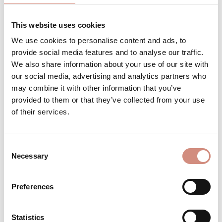
Bestell es jetzt für
Anfang September
This website uses cookies
We use cookies to personalise content and ads, to
provide social media features and to analyse our traffic.
We also share information about your use of our site with
Produkt Anzahl: Gib den gewünschten 
Stk
IN DEN WARENKORB
our social media, advertising and analytics partners who
may combine it with other information that you’ve
provided to them or that they’ve collected from your use
Produktnummer:
Wsoft-ci-l-br
of their services.
BESCHREIBUNG
Consent
Necessary
Selection
Für deinen Babybauch, zum Babytragen
oder "nur" für dich! Wie jede Tragejacke
von mamalila bietet dir unsere Cosy
Preferences
Allrou…
Mehr
Statistics
BEWERTUNGEN