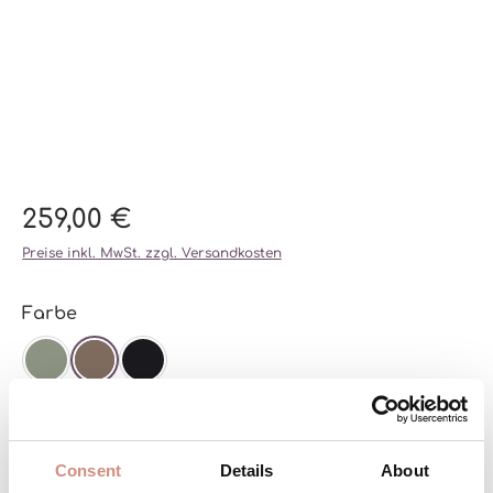
259,00 €
Preise inkl. MwSt. zzgl. Versandkosten
auswählen
Farbe
AGAVE
CHESTNUT
SCHWARZ
auswählen
Größe
XS
S
M
L
XL
XXL
Consent
Details
About
(DIESE OPTION IST ZU