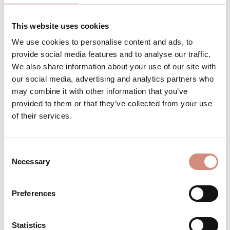
Bestell es jetzt für
Anfang September
This website uses cookies
We use cookies to personalise content and ads, to
provide social media features and to analyse our traffic.
We also share information about your use of our site with
Produkt Anzahl: Gib den gewünschten 
Stk
IN DEN WARENKORB
our social media, advertising and analytics partners who
may combine it with other information that you’ve
provided to them or that they’ve collected from your use
Produktnummer:
Wsoft-ci-m-br
of their services.
BESCHREIBUNG
Consent
Necessary
Selection
Für deinen Babybauch, zum Babytragen
oder "nur" für dich! Wie jede Tragejacke
von mamalila bietet dir unsere Cosy
Preferences
Allrou…
Mehr
Statistics
BEWERTUNGEN