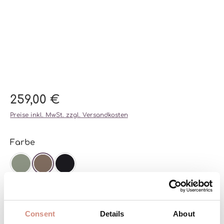
259,00 €
Preise inkl. MwSt. zzgl. Versandkosten
auswählen
Farbe
AGAVE
CHESTNUT
SCHWARZ
auswählen
Größe
XS
S
M
L
XL
XXL
Consent
Details
About
(DIESE OPTION IST ZU