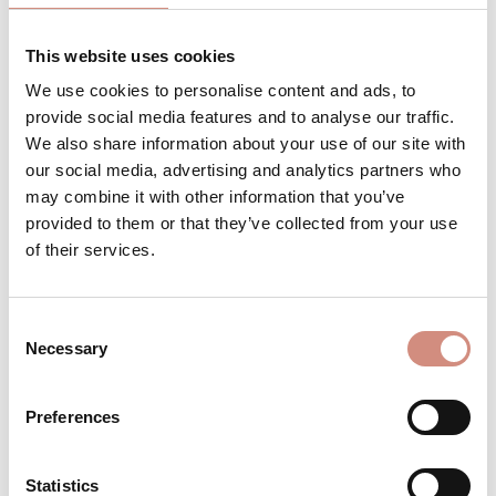
Bestell es jetzt für
Anfang September
This website uses cookies
We use cookies to personalise content and ads, to
provide social media features and to analyse our traffic.
We also share information about your use of our site with
Produkt Anzahl: Gib den gewünschten 
Stk
IN DEN WARENKORB
our social media, advertising and analytics partners who
may combine it with other information that you’ve
provided to them or that they’ve collected from your use
Produktnummer:
Wsoft-ci-xl-br
of their services.
BESCHREIBUNG
Consent
Necessary
Selection
Für deinen Babybauch, zum Babytragen
oder "nur" für dich! Wie jede Tragejacke
von mamalila bietet dir unsere Cosy
Preferences
Allrou…
Mehr
Statistics
BEWERTUNGEN