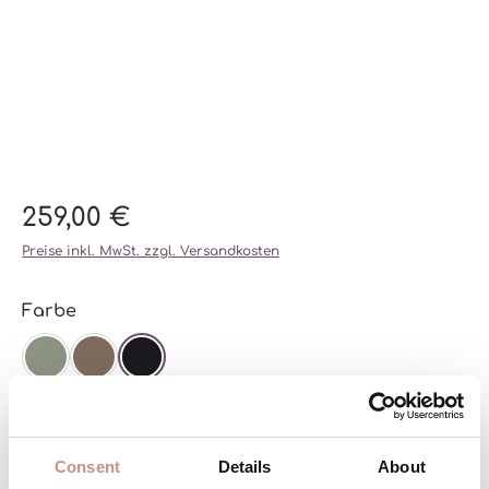
259,00 €
Preise inkl. MwSt. zzgl. Versandkosten
auswählen
Farbe
AGAVE
CHESTNUT
SCHWARZ
auswählen
Größe
XS
S
M
L
XL
XXL
Consent
Details
About