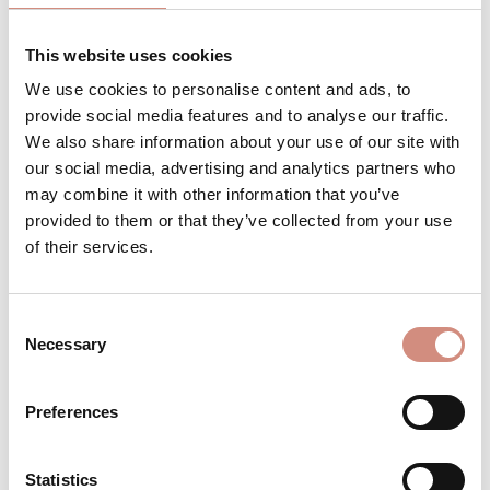
Bestell es jetzt für
Anfang September
This website uses cookies
We use cookies to personalise content and ads, to
provide social media features and to analyse our traffic.
We also share information about your use of our site with
Produkt Anzahl: Gib den gewünschten 
Stk
IN DEN WARENKORB
our social media, advertising and analytics partners who
may combine it with other information that you’ve
provided to them or that they’ve collected from your use
Produktnummer:
Wsoft-ci-m-sw
of their services.
BESCHREIBUNG
Consent
Necessary
Selection
Für deinen Babybauch, zum Babytragen
oder "nur" für dich! Wie jede Tragejacke
von mamalila bietet dir unsere Cosy
Preferences
Allrou…
Mehr
Statistics
BEWERTUNGEN