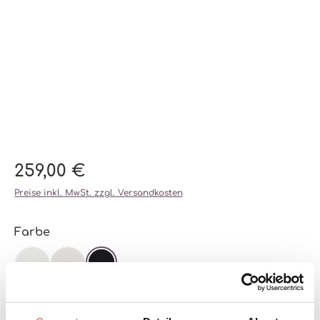
259,00 €
Preise inkl. MwSt. zzgl. Versandkosten
auswählen
Farbe
AGAVE
(DIESE OPTION IST ZURZEIT NICHT VERFÜGBAR.)
CHESTNUT
(DIESE OPTION IST ZURZEIT NICHT VERFÜGBAR.)
SCHWARZ
auswählen
Größe