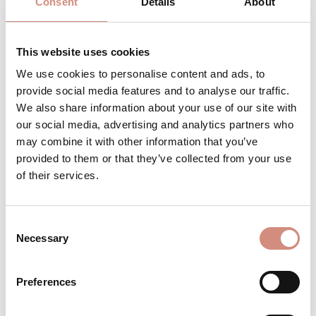
Consent
Details
About
XS
S
M
L
XL
XXL
This website uses cookies
Bestell es jetzt für
Anfang September
We use cookies to personalise content and ads, to
provide social media features and to analyse our traffic.
We also share information about your use of our site with
our social media, advertising and analytics partners who
Produkt Anzahl: Gib den gewünschten 
Stk
IN DEN WARENKORB
may combine it with other information that you’ve
provided to them or that they’ve collected from your use
of their services.
Produktnummer:
Wsoft-ci-xxl-sw
Consent
Necessary
BESCHREIBUNG
Selection
Für deinen Babybauch, zum Babytragen
oder "nur" für dich! Wie jede Tragejacke
Preferences
von mamalila bietet dir unsere Cosy
Allrou…
Mehr