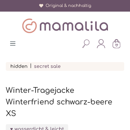
Über 150.000 zufriedene Eltern
Original & nachhaltig
alt springen
|
hidden
secret sale
Winter-Tragejacke
Winterfriend schwarz-beere
XS
wasserdicht & leicht