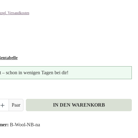
 zzgl. Versandkosten
len
NI
VY
entabelle
t – schon in wenigen Tagen bei dir!
nzahl: Gib den gewünschten Wert ein oder ben
Paar
IN DEN WARENKORB
mer:
B-Wool-NB-na