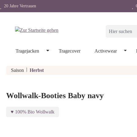
20 Jahre Vertrauen
O
springen
Zur Hauptnavigation springen
Tragejacken
Tragecover
Activewear
|
Saison
Herbst
Wollwalk-Booties Baby navy
100% Bio Wollwalk
Bildergalerie überspringen