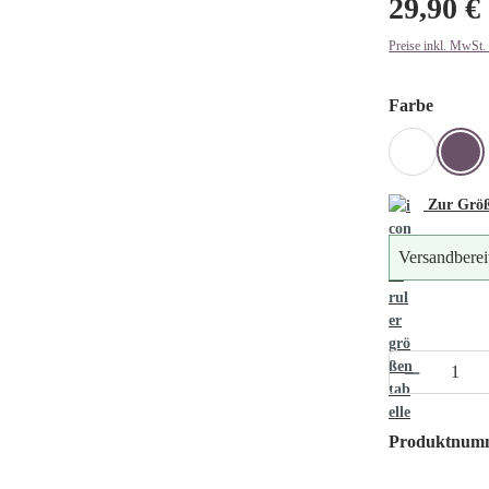
29,90 €
Preise inkl. MwSt.
auswäh
Farbe
CAMEL U
NA
Zur Größ
Versandberei
Produkt A
Produktnum