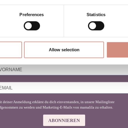
NEWSLETTER
Preferences
Statistics
BABYTRAGEN
u liebst Babytragen genauso sehr wie wir?
Allow selection
nde hier Inspiration für deinen Mama-Lifestyle!
t deiner Anmeldung erklärst du dich einverstanden, in unsere Mailingliste
fgenommen zu werden und Marketing-E-Mails von mamalila zu erhalten.
ABONNIEREN