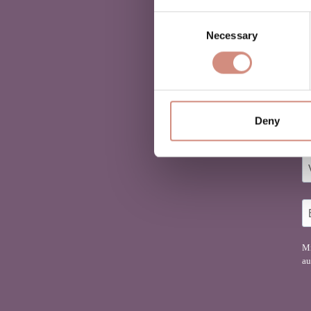
Consent
Necessary
Selection
D
Deny
Fi
Mi
au