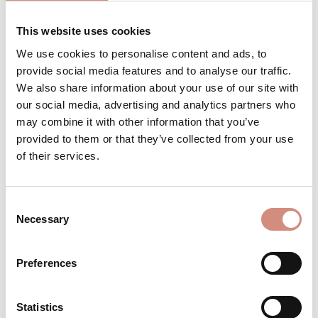
This website uses cookies
We use cookies to personalise content and ads, to
Produkt Anzahl: Gib den gewünschten 
Stk
IN DEN WARENKORB
provide social media features and to analyse our traffic.
We also share information about your use of our site with
our social media, advertising and analytics partners who
Produktnummer:
CA-ci-xs-se
may combine it with other information that you’ve
provided to them or that they’ve collected from your use
of their services.
BESCHREIBUNG
Für deinen Babybauch, zum Babytragen
Consent
oder "nur" für dich! Wie jede Tragejacke
Necessary
Selection
von mamalila bietet dir unsere Cosy
Allrounde…
Mehr
Preferences
BEWERTUNGEN
MATERIAL
Statistics