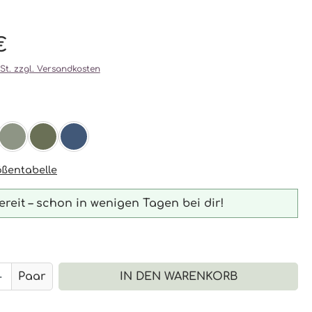
€
wSt. zzgl. Versandkosten
ählen
OM
RGUNDY
AGAVE
OLIVE
NAVY
ßentabelle
reit – schon in wenigen Tagen bei dir!
 Anzahl: Gib den gewünschten Wert 
Paar
IN DEN WARENKORB