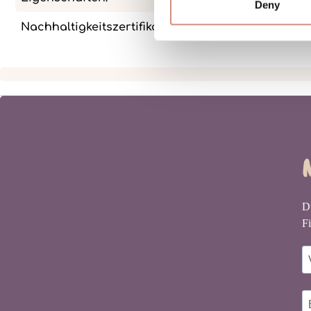
Deny
Nachhaltigkeitszertifikate:
Stoff: GRS-
D
Fi