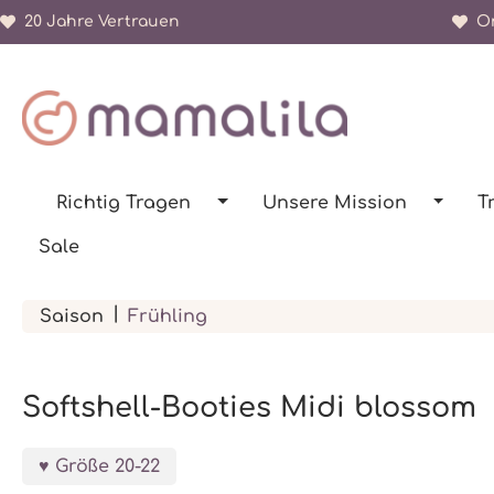
20 Jahre Vertrauen
Or
springen
Zur Hauptnavigation springen
Richtig Tragen
Unsere Mission
T
Sale
|
Saison
Frühling
Softshell-Booties Midi blossom
Größe 20-22