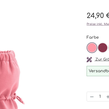
24,90 
Preise inkl. M
ausw
Farbe
BLOSS
BU
Zur Grö
Versandbe
Produkt