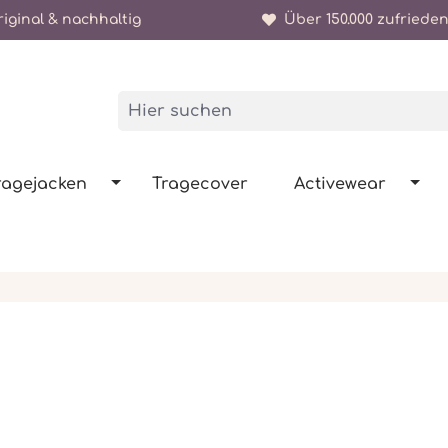
iginal & nachhaltig
Über 150.000 zufrieden
ragejacken
Tragecover
Activewear