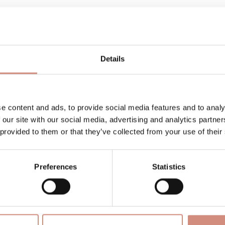
 können sowohl direkt über Socken als auch über La
Details
funden
, lassen sich leicht anziehen und vor allem: 
 Gummizug an der Wade.
e content and ads, to provide social media features and to analy
 Trage, oder Schutz über Wollsocken, Lederpuschen 
 our site with our social media, advertising and analytics partn
festen Schuhe hat.
 provided to them or that they’ve collected from your use of their
ert in der Maschine waschen.
Preferences
Statistics
iv, wasserabweisend, winddicht
tdoor, Urban, Vegan