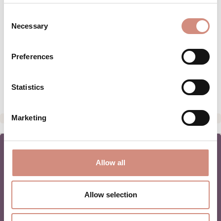
MATERIAL
Consent
Necessary
Selection
PFLEGEHINWEISE
Preferences
GRÖSSENTABELLE
HERSTELLERANGABEN
Statistics
Marketing
Allow all
NEWSLETTER
Allow selection
BABYTRAGEN