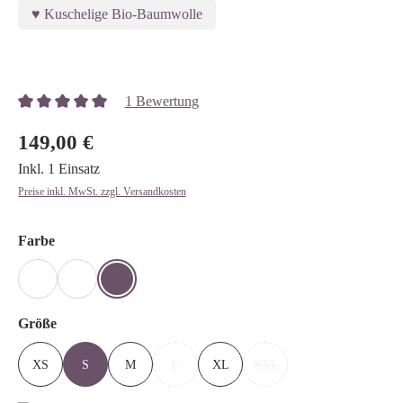
Kuschelige Bio-Baumwolle
Bildergalerie überspringen
1 Bewertung
Durchschnittliche Bewertung von 5 von 5 Sternen
149,00 €
Inkl. 1 Einsatz
Preise inkl. MwSt. zzgl. Versandkosten
auswählen
Farbe
GRAUMELIERT
SAND
SAND-LEO
auswählen
Größe
XS
S
M
L
XL
XXL
(DIESE OPTION IST ZURZEIT NICHT VERFÜG
(DIESE OPTION IST ZURZE