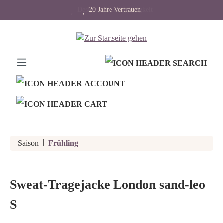
Design trifft Langlebigkeit
20 Jahre Vertrauen
alt springen
|
Saison
Frühling
Sweat-Tragejacke London sand-leo
S