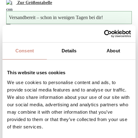
Zur Größentabelle
Versandbereit – schon in wenigen Tagen bei dir!
Produkt Anzahl: Gib den gewünschten Wert ein 
Stk
IN DEN WARENKORB
Consent
Details
About
Produktnummer:
SJ-s-leo
This website uses cookies
We use cookies to personalise content and ads, to
provide social media features and to analyse our traffic.
BESCHREIBUNG
We also share information about your use of our site with
our social media, advertising and analytics partners who
Gemacht für Kuschelmomente – dein neuer Liebling für
may combine it with other information that you’ve
jeden Tag Ob zu Hause eingekuschelt im Wochenbett
provided to them or that they’ve collected from your use
mit deinem Neugebore…
Mehr
of their services.
BEWERTUNGEN