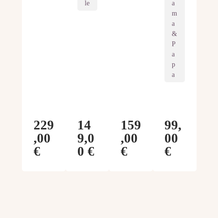
le
a
m
a
&
P
a
p
a
229
14
159
99,
,00
9,0
,00
00
€
0 €
€
€