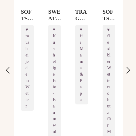
SOF
SWE
TRA
SOF
TSH
AT-
GE
TSH
ELL-
TRA
WES
ELL-
TRA
GEJ
TE
TRA
ra
K
fü
fl
GEJ
ACK
STO
GEC
us
u
r
e
ACK
E
CKH
OVE
b
sc
M
xi
E
LON
OL
R
ei
h
a
bl
ALL
DON
M
ALL
je
el
m
er
ROU
ROU
d
ig
a
W
NDE
NDE
e
e
&
et
R
R
m
B
P
te
FIT
W
io
a
rs
et
-
p
c
te
B
a
h
r
a
ut
u
z
m
fü
w
r
ol
M