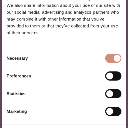
unterwegs sein – ohne Kompromisse.
We also share information about your use of our site with
our social media, advertising and analytics partners who
may combine it with other information that you’ve
Heute fließt nicht nur Vickis persönliche Erfahrung in
provided to them or that they’ve collected from your use
jede Jacke ein, sondern auch das geballte
Know-how
of their services.
unseres kleinen,
engagierten Teams
im fränkischen
Altdorf bei Nürnberg –
100 % Frauenpower
mit
textilem Fachwissen, Liebe zum Detail und dem
Consent
Bewusstsein für die täglichen Herausforderungen des
Necessary
Selection
Familienlebens.
Preferences
Dazu kommen die Rückmeldungen von Hebammen,
Trageberater:innen und vielen Kund:innen, die uns seit
Jahren begleiten. So entsteht bei mamalila eine
Statistics
Tragejacke, auf die du dich verlassen kannst:
durchdacht
,
langlebig
,
verantwortungsvoll
gefertigt
Marketing
– und gemacht für viele gemeinsame Abenteuer.