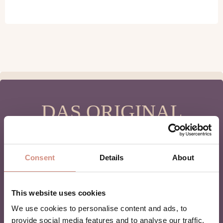
DAS ORIGINAL
SEIT 2005
Consent
Details
About
Unsere Tragejacken basieren auf über
20 Jahren
Erfahrung
, viel Fachwissen – und dem Wunsch,
Eltern im Familienalltag wirklich zu unterstützen
.
This website uses cookies
Vicki, die Gründerin von mamalila, hat die erste
Tragejacke entwickelt, als sie selbst Mama wurde: Sie
We use cookies to personalise content and ads, to
wollte ihr Baby tragen und dabei gut und wetterfest
provide social media features and to analyse our traffic.